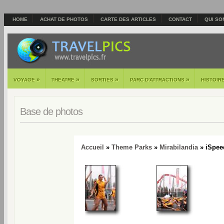
HOME
ACHAT DE PHOTOS
CARTE DES ARTICLES
CONTACT
QUI SO
»
»
»
»
VOYAGE
THEATRE
SORTIES
PARC D'ATTRACTIONS
HISTOIR
Base de photos
Accueil
»
Theme Parks
»
Mirabilandia
» iSpee