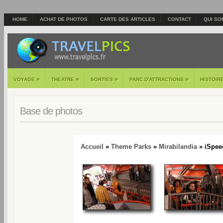
HOME
ACHAT DE PHOTOS
CARTE DES ARTICLES
CONTACT
QUI SO
»
»
»
»
VOYAGE
THEATRE
SORTIES
PARC D'ATTRACTIONS
HISTOIR
Base de photos
Accueil
»
Theme Parks
»
Mirabilandia
» iSpee