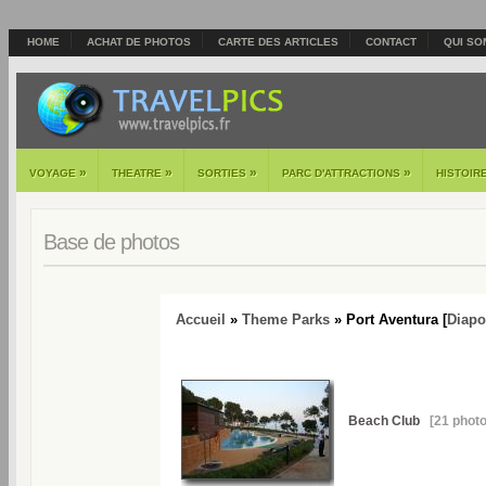
HOME
ACHAT DE PHOTOS
CARTE DES ARTICLES
CONTACT
QUI SO
»
»
»
»
VOYAGE
THEATRE
SORTIES
PARC D'ATTRACTIONS
HISTOIR
Base de photos
Accueil
»
Theme Parks
» Port Aventura [
Diap
Beach Club
[21 photo