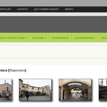
ARTICLES
CONTACT
QUI SOMMES-NOUS?
WEBTV
»
»
»
PARC D'ATTRACTIONS
HISTOIRE
COPENHAGUE
CELEBRATIONS
ARC
tura [
Diaporama
]