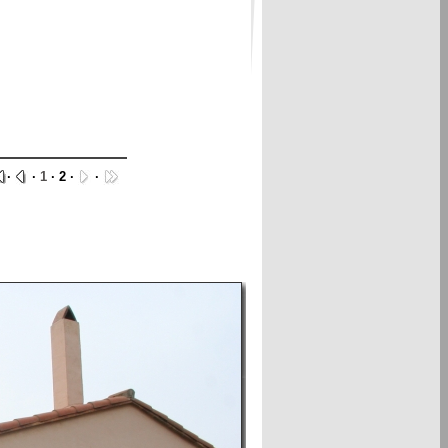
·
·
1
· 2 ·
·