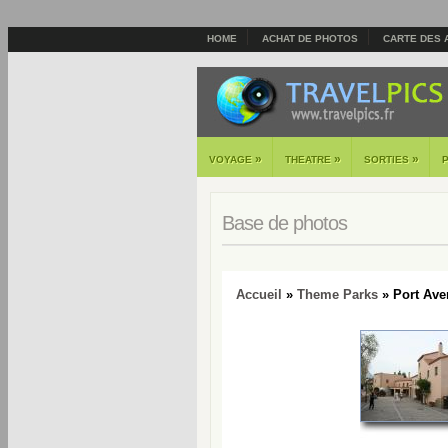
HOME
ACHAT DE PHOTOS
CARTE DES 
»
»
»
VOYAGE
THEATRE
SORTIES
Base de photos
Accueil
»
Theme Parks
» Port Aven