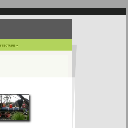
»
HITECTURE