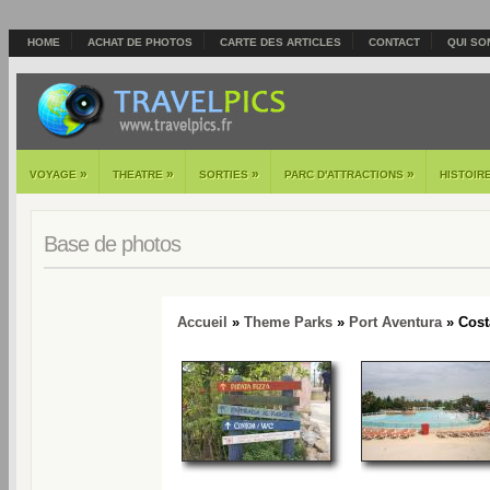
HOME
ACHAT DE PHOTOS
CARTE DES ARTICLES
CONTACT
QUI SO
»
»
»
»
VOYAGE
THEATRE
SORTIES
PARC D'ATTRACTIONS
HISTOIR
Base de photos
Accueil
»
Theme Parks
»
Port Aventura
» Cost