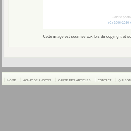
Galerie phot
(C) 2006-2010
Cette image est soumise aux lois du copyright et s
HOME
ACHAT DE PHOTOS
CARTE DES ARTICLES
CONTACT
QUI SO