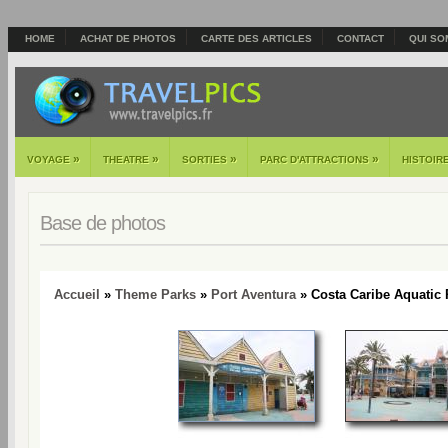
HOME
ACHAT DE PHOTOS
CARTE DES ARTICLES
CONTACT
QUI SO
»
»
»
»
VOYAGE
THEATRE
SORTIES
PARC D'ATTRACTIONS
HISTOIR
Base de photos
Accueil
»
Theme Parks
»
Port Aventura
» Costa Caribe Aquatic 