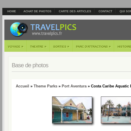
HOME
ACHAT DE PHOTOS
CARTE DES ARTICLES
CONTACT
QUI SO
»
»
»
»
VOYAGE
THEATRE
SORTIES
PARC D'ATTRACTIONS
HISTOIR
Base de photos
Accueil
»
Theme Parks
»
Port Aventura
» Costa Caribe Aquatic 