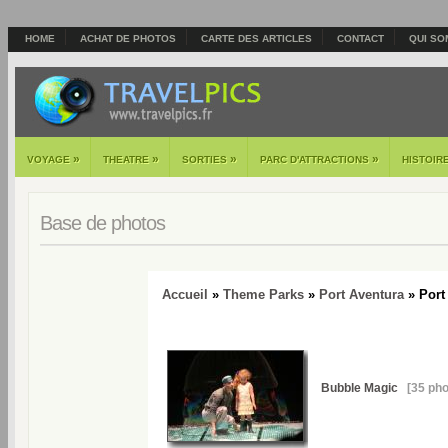
HOME
ACHAT DE PHOTOS
CARTE DES ARTICLES
CONTACT
QUI SO
»
»
»
»
VOYAGE
THEATRE
SORTIES
PARC D'ATTRACTIONS
HISTOIR
Base de photos
Accueil
»
Theme Parks
»
Port Aventura
» Port 
Bubble Magic
[35 pho