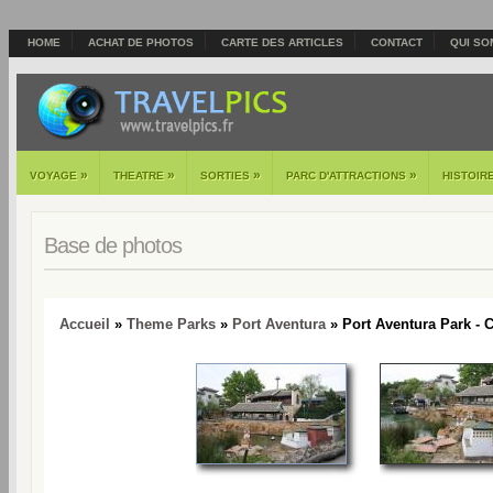
HOME
ACHAT DE PHOTOS
CARTE DES ARTICLES
CONTACT
QUI SO
»
»
»
»
VOYAGE
THEATRE
SORTIES
PARC D'ATTRACTIONS
HISTOIR
Base de photos
Accueil
»
Theme Parks
»
Port Aventura
» Port Aventura Park - C