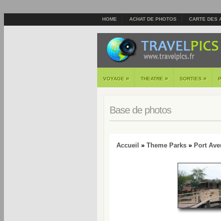
HOME
ACHAT DE PHOTOS
CARTE DES 
»
»
»
VOYAGE
THEATRE
SORTIES
Base de photos
Accueil
»
Theme Parks
»
Port Ave