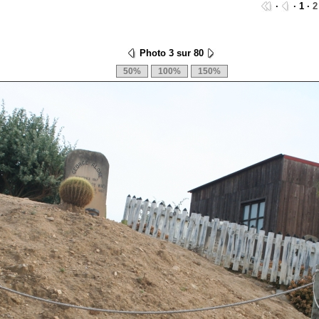
·
· 1 ·
2
Photo 3 sur 80