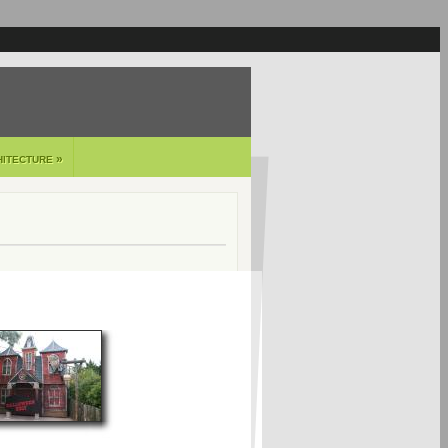
»
HITECTURE