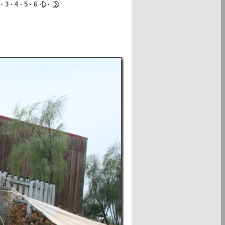
·
3
·
4
·
5
·
6
·
·