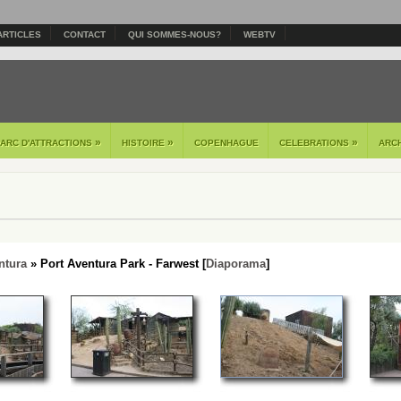
ARTICLES
CONTACT
QUI SOMMES-NOUS?
WEBTV
»
»
»
PARC D'ATTRACTIONS
HISTOIRE
COPENHAGUE
CELEBRATIONS
ARC
ntura
» Port Aventura Park - Farwest [
Diaporama
]