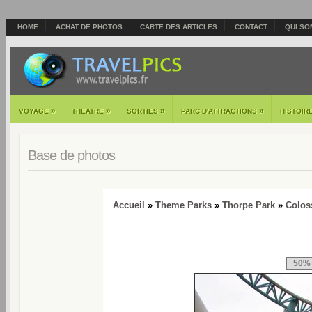
HOME
ACHAT DE PHOTOS
CARTE DES ARTICLES
CONTACT
QUI SO
»
»
»
»
VOYAGE
THEATRE
SORTIES
PARC D'ATTRACTIONS
HISTOIR
Base de photos
Accueil
»
Theme Parks
»
Thorpe Park
»
Colos