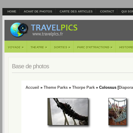
HOME
ACHAT DE PHOTOS
CARTE DES ARTICLES
CONTACT
QUI SO
»
»
»
»
VOYAGE
THEATRE
SORTIES
PARC D'ATTRACTIONS
HISTOIR
Base de photos
Accueil
»
Theme Parks
»
Thorpe Park
» Colossus [
Diapor