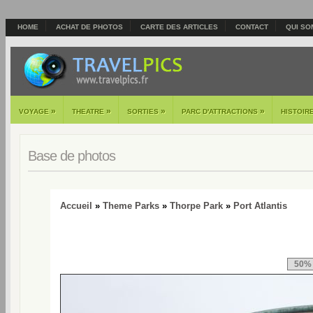
HOME
ACHAT DE PHOTOS
CARTE DES ARTICLES
CONTACT
QUI SO
»
»
»
»
VOYAGE
THEATRE
SORTIES
PARC D'ATTRACTIONS
HISTOIR
Base de photos
Accueil
»
Theme Parks
»
Thorpe Park
»
Port Atlantis