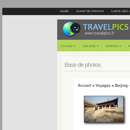
HOME
ACHAT DE PHOTOS
CARTE DES 
»
»
»
VOYAGE
THEATRE
SORTIES
Base de photos
Accueil
»
Voyages
»
Beijing 