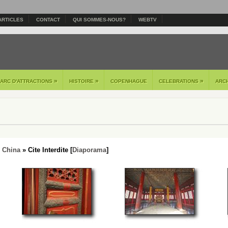
ARTICLES
CONTACT
QUI SOMMES-NOUS?
WEBTV
»
»
»
PARC D'ATTRACTIONS
HISTOIRE
COPENHAGUE
CELEBRATIONS
ARC
- China
» Cite Interdite [
Diaporama
]