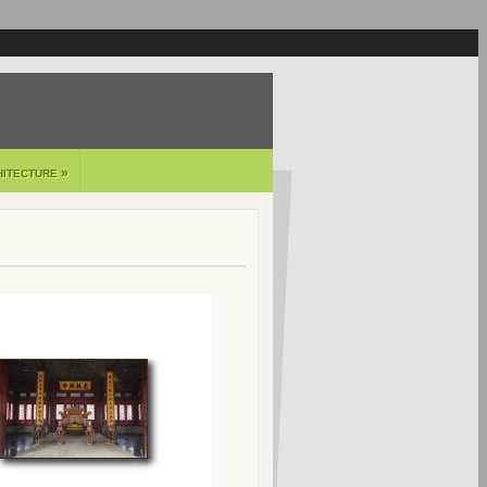
»
HITECTURE