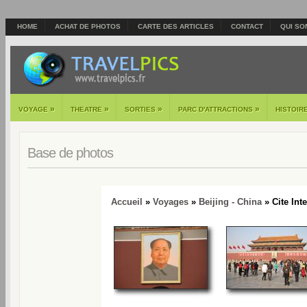
HOME
ACHAT DE PHOTOS
CARTE DES ARTICLES
CONTACT
QUI SO
»
»
»
»
VOYAGE
THEATRE
SORTIES
PARC D'ATTRACTIONS
HISTOIR
Base de photos
Accueil
»
Voyages
»
Beijing - China
» Cite Inte