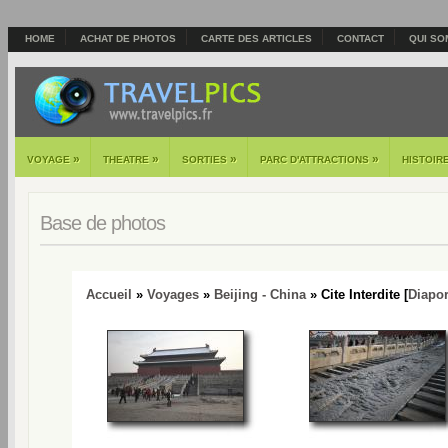
HOME
ACHAT DE PHOTOS
CARTE DES ARTICLES
CONTACT
QUI SO
»
»
»
»
VOYAGE
THEATRE
SORTIES
PARC D'ATTRACTIONS
HISTOIR
Base de photos
Accueil
»
Voyages
»
Beijing - China
» Cite Interdite [
Diapo