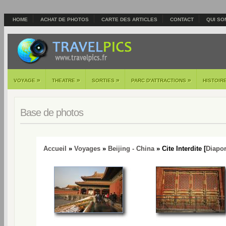
HOME
ACHAT DE PHOTOS
CARTE DES ARTICLES
CONTACT
QUI SO
»
»
»
»
VOYAGE
THEATRE
SORTIES
PARC D'ATTRACTIONS
HISTOIR
Base de photos
Accueil
»
Voyages
»
Beijing - China
» Cite Interdite [
Diapo