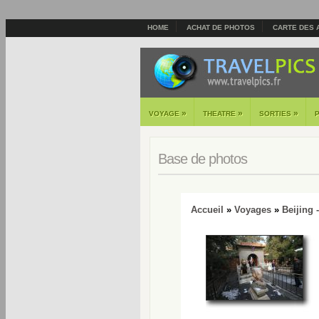
HOME
ACHAT DE PHOTOS
CARTE DES 
»
»
»
VOYAGE
THEATRE
SORTIES
Base de photos
Accueil
»
Voyages
»
Beijing 