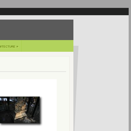
»
HITECTURE