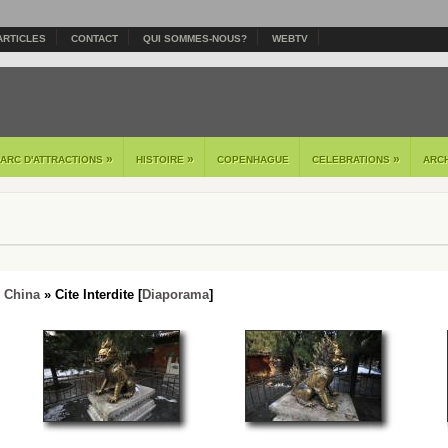
ARTICLES
CONTACT
QUI SOMMES-NOUS?
WEBTV
»
»
»
PARC D'ATTRACTIONS
HISTOIRE
COPENHAGUE
CELEBRATIONS
ARC
- China
» Cite Interdite [
Diaporama
]