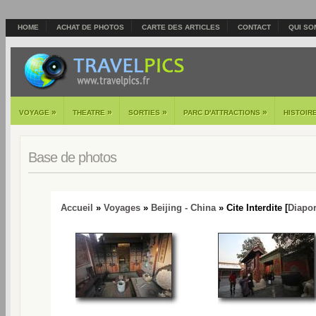
HOME
ACHAT DE PHOTOS
CARTE DES ARTICLES
CONTACT
QUI SO
»
»
»
»
VOYAGE
THEATRE
SORTIES
PARC D'ATTRACTIONS
HISTOIR
Base de photos
Accueil
»
Voyages
»
Beijing - China
» Cite Interdite [
Diapo