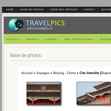
HOME
ACHAT DE PHOTOS
CARTE DES ARTICLES
CONTACT
QUI SO
»
»
»
»
VOYAGE
THEATRE
SORTIES
PARC D'ATTRACTIONS
HISTOIR
Base de photos
Accueil
»
Voyages
»
Beijing - China
» Cite Interdite [
Diapo