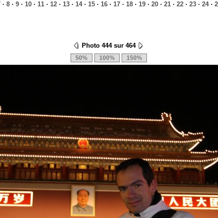
7
·
8
·
9
·
10
·
11
·
12
·
13
·
14
·
15
·
16
·
17
·
18
·
19
·
20
·
21
·
22
·
23
·
24
·
2
Photo 444 sur 464