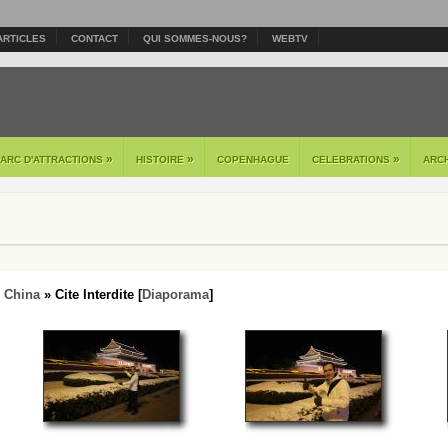
ARTICLES
CONTACT
QUI SOMMES-NOUS?
WEBTV
»
»
»
PARC D'ATTRACTIONS
HISTOIRE
COPENHAGUE
CELEBRATIONS
ARC
- China
» Cite Interdite [
Diaporama
]