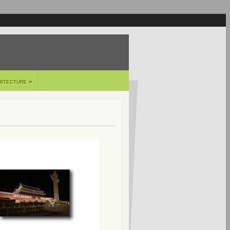
»
HITECTURE