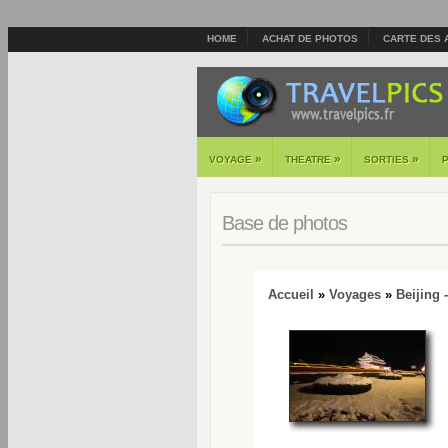
HOME
ACHAT DE PHOTOS
CARTE DES 
»
»
»
VOYAGE
THEATRE
SORTIES
Base de photos
Accueil
»
Voyages
»
Beijing 