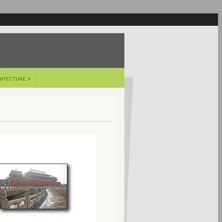
»
HITECTURE