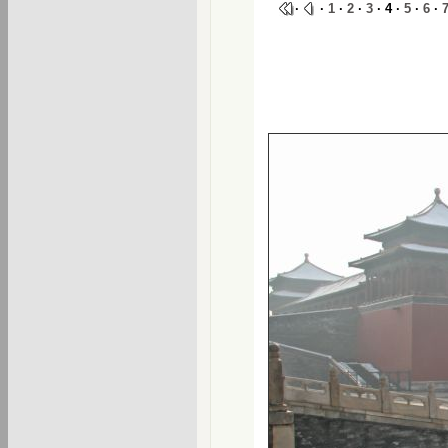
·
·
1
·
2
·
3
· 4 ·
5
·
6
·