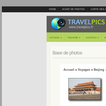
HOME
ACHAT DE PHOTOS
CARTE DES 
»
»
»
VOYAGE
THEATRE
SORTIES
Base de photos
Accueil
»
Voyages
»
Beijing 