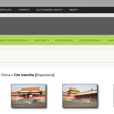
ARTICLES
CONTACT
QUI SOMMES-NOUS?
WEBTV
»
»
»
PARC D'ATTRACTIONS
HISTOIRE
COPENHAGUE
CELEBRATIONS
ARC
- China
» Cite Interdite [
Diaporama
]