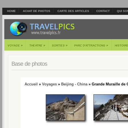
HOME
ACHAT DE PHOTOS
CARTE DES ARTICLES
CONTACT
QUI SO
»
»
»
»
VOYAGE
THEATRE
SORTIES
PARC D'ATTRACTIONS
HISTOIR
Base de photos
Accueil
»
Voyages
»
Beijing - China
» Grande Muraille de 