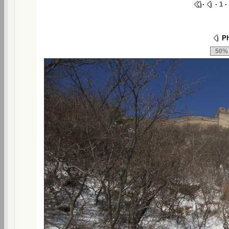
·
·
1
·
Ph