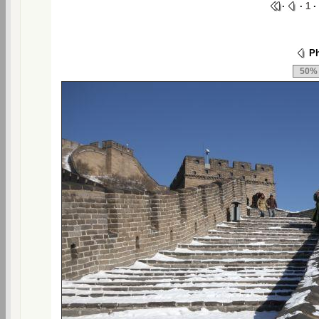
·
·
1
·
Ph