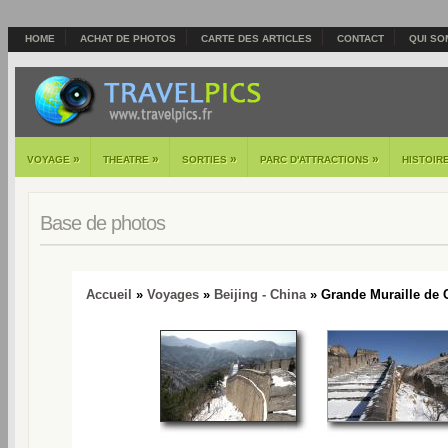
HOME
ACHAT DE PHOTOS
CARTE DES ARTICLES
CONTACT
QUI SO
»
»
»
»
VOYAGE
THEATRE
SORTIES
PARC D'ATTRACTIONS
HISTOIR
Base de photos
Accueil
»
Voyages
»
Beijing - China
» Grande Muraille de 