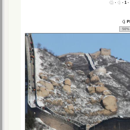
·
· 1 ·
Ph