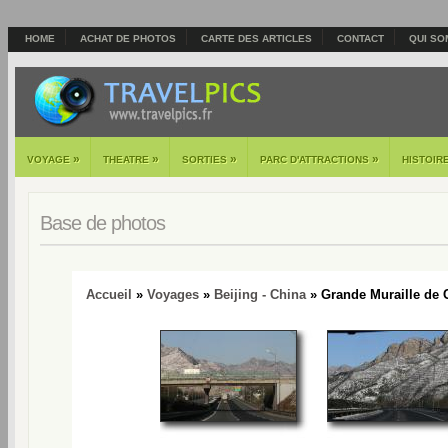
HOME
ACHAT DE PHOTOS
CARTE DES ARTICLES
CONTACT
QUI SO
»
»
»
»
VOYAGE
THEATRE
SORTIES
PARC D'ATTRACTIONS
HISTOIR
Base de photos
Accueil
»
Voyages
»
Beijing - China
» Grande Muraille de 