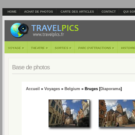
HOME
ACHAT DE PHOTOS
CARTE DES ARTICLES
CONTACT
QUI SO
»
»
»
»
VOYAGE
THEATRE
SORTIES
PARC D'ATTRACTIONS
HISTOIR
Base de photos
Accueil
»
Voyages
»
Belgium
» Bruges [
Diaporama
]