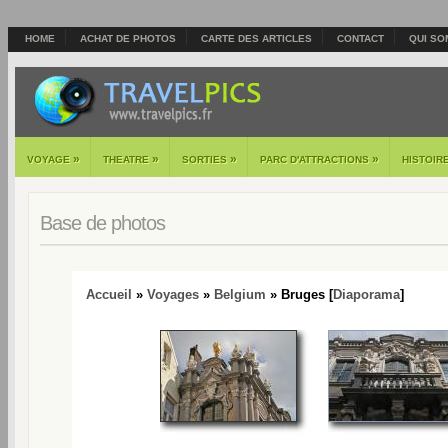
HOME
ACHAT DE PHOTOS
CARTE DES ARTICLES
CONTACT
QUI SO
»
»
»
»
VOYAGE
THEATRE
SORTIES
PARC D'ATTRACTIONS
HISTOIR
Base de photos
Accueil
»
Voyages
»
Belgium
» Bruges [
Diaporama
]