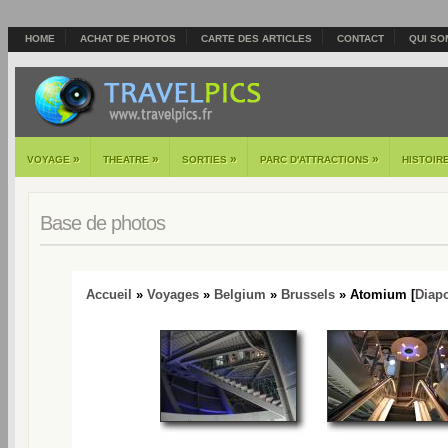
HOME
ACHAT DE PHOTOS
CARTE DES ARTICLES
CONTACT
QUI SO
»
»
»
»
VOYAGE
THEATRE
SORTIES
PARC D'ATTRACTIONS
HISTOIR
Base de photos
Accueil
»
Voyages
»
Belgium
»
Brussels
» Atomium [
Diap