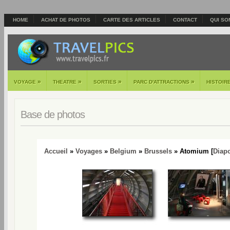
HOME
ACHAT DE PHOTOS
CARTE DES ARTICLES
CONTACT
QUI SO
»
»
»
»
VOYAGE
THEATRE
SORTIES
PARC D'ATTRACTIONS
HISTOIR
Base de photos
Accueil
»
Voyages
»
Belgium
»
Brussels
» Atomium [
Diap