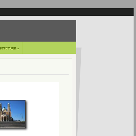
»
HITECTURE