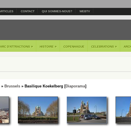
ARTICLES
CONTACT
QUI SOMMES-NOUS?
WEBTV
»
»
»
PARC D'ATTRACTIONS
HISTOIRE
COPENHAGUE
CELEBRATIONS
ARC
»
Brussels
» Basilique Koekelberg [
Diaporama
]