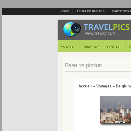
HOME
ACHAT DE PHOTOS
CARTE DES 
»
»
»
VOYAGE
THEATRE
SORTIES
Base de photos
Accueil
»
Voyages
»
Belgium