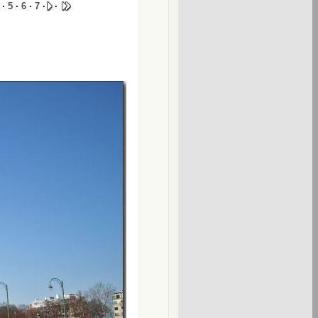
·
5
·
6
·
7
·
·