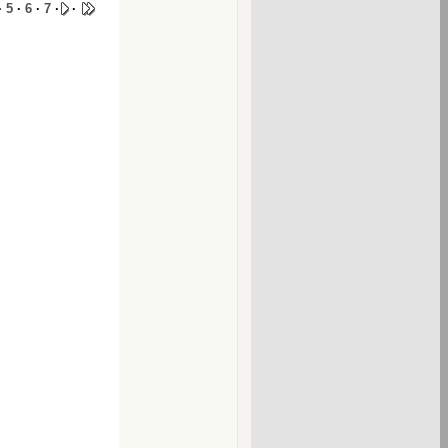
·
5
·
6
·
7
·
·