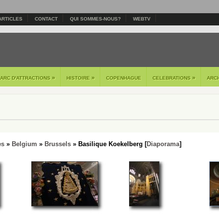
ARTICLES
CONTACT
QUI SOMMES-NOUS?
WEBTV
»
»
»
PARC D'ATTRACTIONS
HISTOIRE
COPENHAGUE
CELEBRATIONS
ARC
es
»
Belgium
»
Brussels
» Basilique Koekelberg [
Diaporama
]