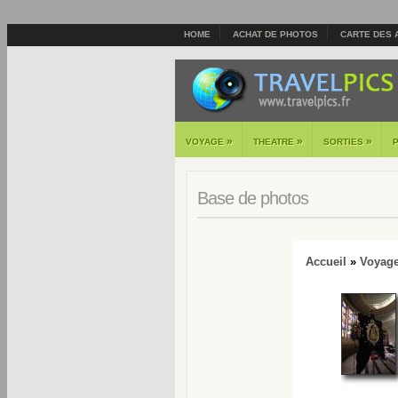
HOME
ACHAT DE PHOTOS
CARTE DES 
»
»
»
VOYAGE
THEATRE
SORTIES
Base de photos
Accueil
»
Voyag