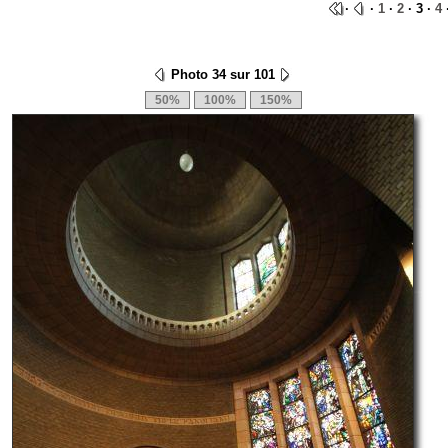
·
·
1
·
2
· 3 ·
4
Photo 34 sur 101