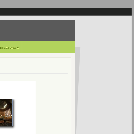
»
HITECTURE