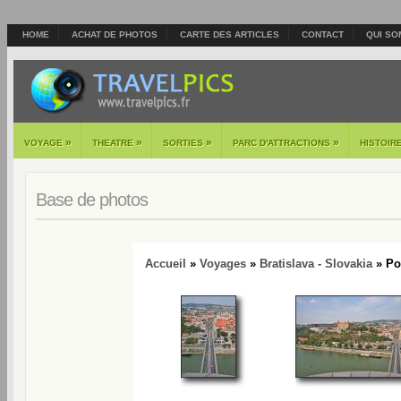
HOME
ACHAT DE PHOTOS
CARTE DES ARTICLES
CONTACT
QUI SO
»
»
»
»
VOYAGE
THEATRE
SORTIES
PARC D'ATTRACTIONS
HISTOIR
Base de photos
Accueil
»
Voyages
»
Bratislava - Slovakia
» Pon