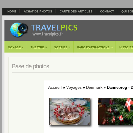
HOME
ACHAT DE PHOTOS
CARTE DES ARTICLES
CONTACT
QUI SO
»
»
»
»
VOYAGE
THEATRE
SORTIES
PARC D'ATTRACTIONS
HISTOIR
Base de photos
Accueil
»
Voyages
»
Denmark
» Dannebrog - D