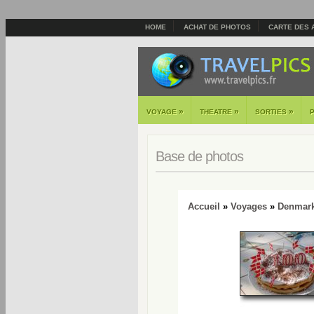
HOME
ACHAT DE PHOTOS
CARTE DES 
»
»
»
VOYAGE
THEATRE
SORTIES
Base de photos
Accueil
»
Voyages
»
Denmar