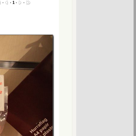
·
· 1 ·
·