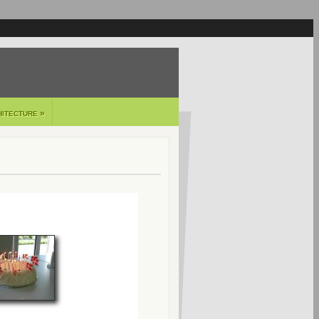
»
HITECTURE