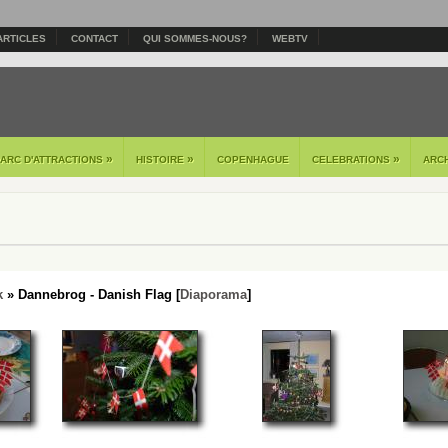
ARTICLES
CONTACT
QUI SOMMES-NOUS?
WEBTV
»
»
»
PARC D'ATTRACTIONS
HISTOIRE
COPENHAGUE
CELEBRATIONS
ARC
k
» Dannebrog - Danish Flag [
Diaporama
]