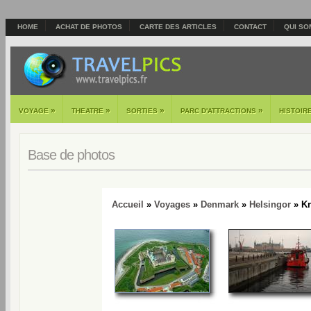
HOME
ACHAT DE PHOTOS
CARTE DES ARTICLES
CONTACT
QUI SO
»
»
»
»
VOYAGE
THEATRE
SORTIES
PARC D'ATTRACTIONS
HISTOIR
Base de photos
Accueil
»
Voyages
»
Denmark
»
Helsingor
» Kr