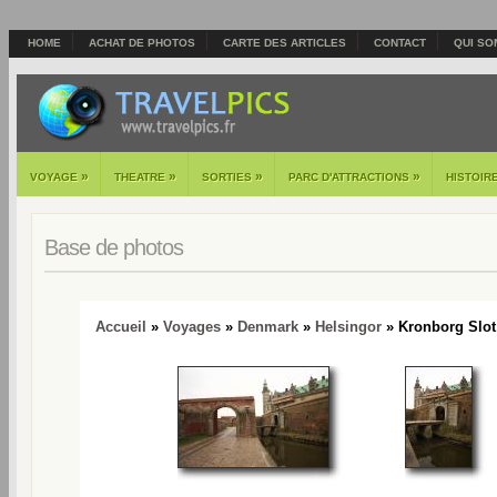
HOME
ACHAT DE PHOTOS
CARTE DES ARTICLES
CONTACT
QUI SO
»
»
»
»
VOYAGE
THEATRE
SORTIES
PARC D'ATTRACTIONS
HISTOIR
Base de photos
Accueil
»
Voyages
»
Denmark
»
Helsingor
» Kronborg Slot