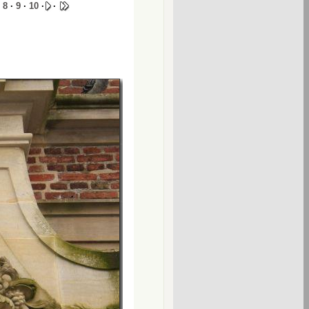
·
8
·
9
·
10
·
·