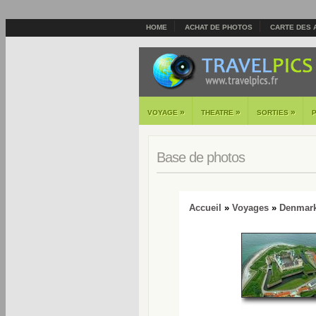
HOME
ACHAT DE PHOTOS
CARTE DES 
»
»
»
VOYAGE
THEATRE
SORTIES
Base de photos
Accueil
»
Voyages
»
Denmar