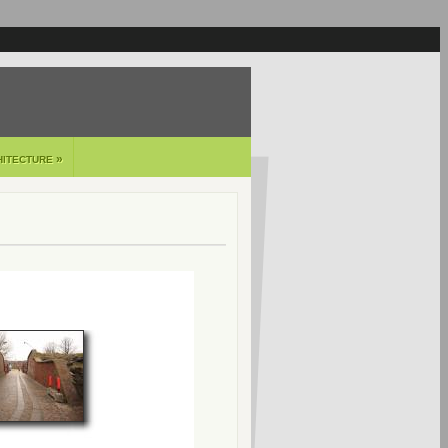
»
HITECTURE