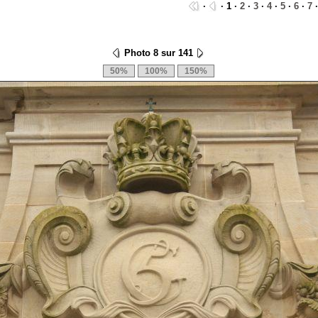
·
· 1 ·
2
·
3
·
4
·
5
·
6
·
7
Photo 8 sur 141