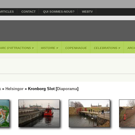
ARTICLES
CONTACT
QUI SOMMES-NOUS?
WEBTV
»
»
»
PARC D'ATTRACTIONS
HISTOIRE
COPENHAGUE
CELEBRATIONS
ARC
k
»
Helsingor
» Kronborg Slot [
Diaporama
]