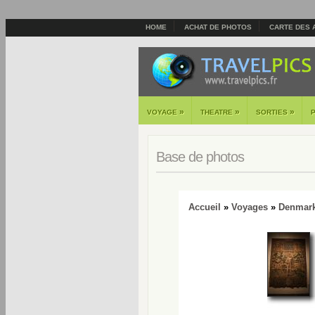
HOME
ACHAT DE PHOTOS
CARTE DES 
»
»
»
VOYAGE
THEATRE
SORTIES
Base de photos
Accueil
»
Voyages
»
Denmar