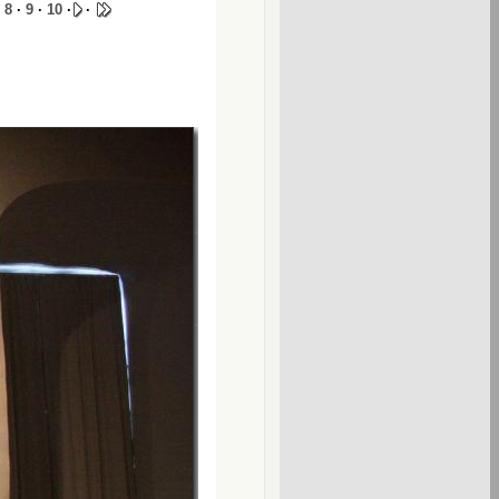
·
8
·
9
·
10
·
·