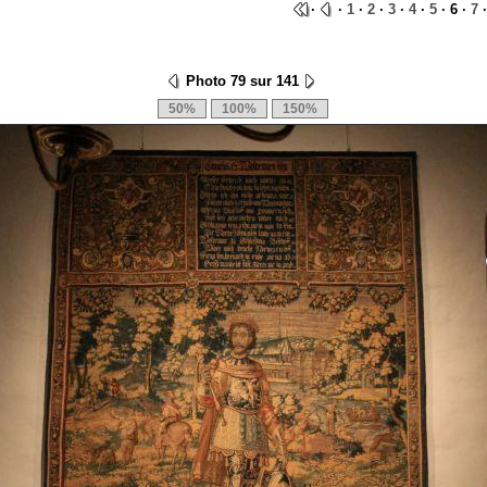
·
·
1
·
2
·
3
·
4
·
5
· 6 ·
7
Photo 79 sur 141