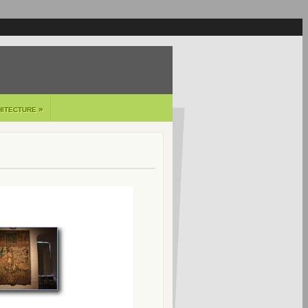
»
HITECTURE