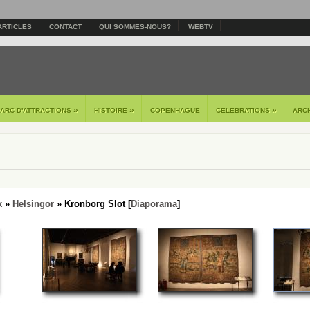
ARTICLES
CONTACT
QUI SOMMES-NOUS?
WEBTV
»
»
»
PARC D'ATTRACTIONS
HISTOIRE
COPENHAGUE
CELEBRATIONS
ARC
k
»
Helsingor
» Kronborg Slot [
Diaporama
]