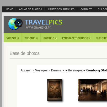
HOME
ACHAT DE PHOTOS
CARTE DES ARTICLES
CONTACT
QUI SO
»
»
»
»
VOYAGE
THEATRE
SORTIES
PARC D'ATTRACTIONS
HISTOIR
Base de photos
Accueil
»
Voyages
»
Denmark
»
Helsingor
» Kronborg Slot