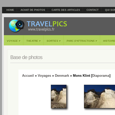
HOME
ACHAT DE PHOTOS
CARTE DES ARTICLES
CONTACT
QUI SO
»
»
»
»
VOYAGE
THEATRE
SORTIES
PARC D'ATTRACTIONS
HISTOIR
Base de photos
Accueil
»
Voyages
»
Denmark
» Mons Klint [
Diaporama
]