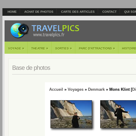
HOME
ACHAT DE PHOTOS
CARTE DES ARTICLES
CONTACT
QUI SO
»
»
»
»
VOYAGE
THEATRE
SORTIES
PARC D'ATTRACTIONS
HISTOIR
Base de photos
Accueil
»
Voyages
»
Denmark
» Mons Klint [
D