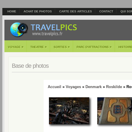
HOME
ACHAT DE PHOTOS
CARTE DES ARTICLES
CONTACT
QUI SO
»
»
»
»
VOYAGE
THEATRE
SORTIES
PARC D'ATTRACTIONS
HISTOIR
Base de photos
Accueil
»
Voyages
»
Denmark
»
Roskilde
» Ros