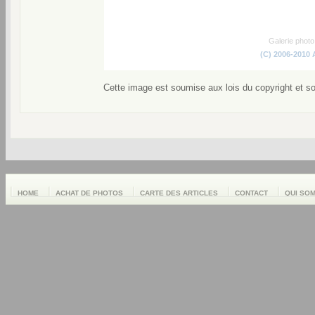
Galerie phot
(C) 2006-2010
Cette image est soumise aux lois du copyright et s
HOME
ACHAT DE PHOTOS
CARTE DES ARTICLES
CONTACT
QUI SO