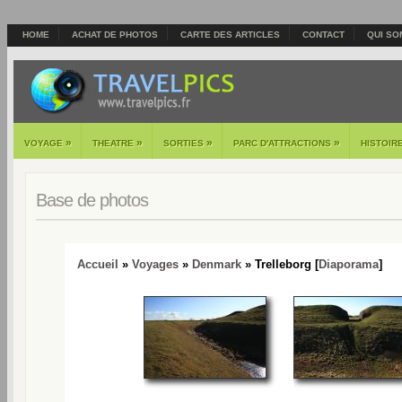
HOME
ACHAT DE PHOTOS
CARTE DES ARTICLES
CONTACT
QUI SO
»
»
»
»
VOYAGE
THEATRE
SORTIES
PARC D'ATTRACTIONS
HISTOIR
Base de photos
Accueil
»
Voyages
»
Denmark
» Trelleborg [
Diaporama
]