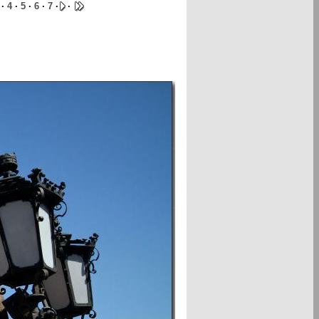
·
4
·
5
·
6
·
7
·
·