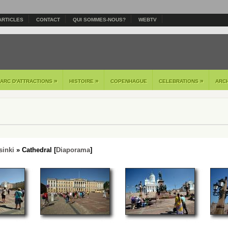
ARTICLES
CONTACT
QUI SOMMES-NOUS?
WEBTV
»
»
»
PARC D'ATTRACTIONS
HISTOIRE
COPENHAGUE
CELEBRATIONS
ARC
sinki
» Cathedral [
Diaporama
]