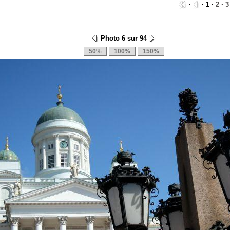
·
· 1 ·
2
·
3
Photo 6 sur 94