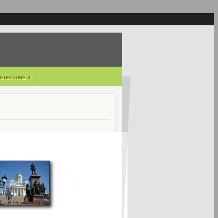
»
HITECTURE