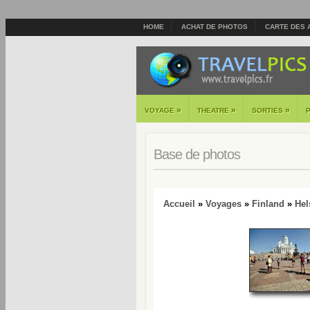
HOME
ACHAT DE PHOTOS
CARTE DES 
»
»
»
VOYAGE
THEATRE
SORTIES
Base de photos
Accueil
»
Voyages
»
Finland
»
Hel