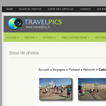
HOME
ACHAT DE PHOTOS
CARTE DES ARTICLES
CONTACT
QUI SO
»
»
»
»
VOYAGE
THEATRE
SORTIES
PARC D'ATTRACTIONS
HISTOIR
Base de photos
Accueil
»
Voyages
»
Finland
»
Helsinki
» Cathe