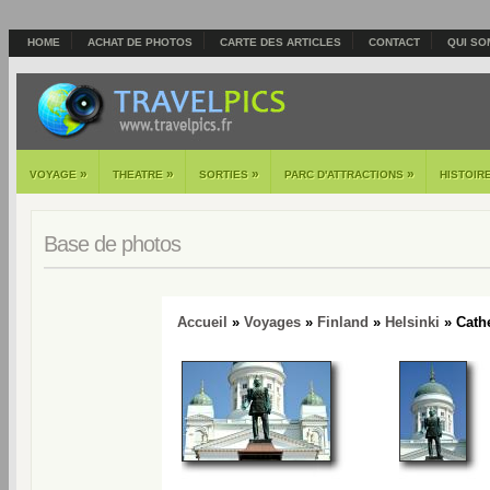
HOME
ACHAT DE PHOTOS
CARTE DES ARTICLES
CONTACT
QUI SO
»
»
»
»
VOYAGE
THEATRE
SORTIES
PARC D'ATTRACTIONS
HISTOIR
Base de photos
Accueil
»
Voyages
»
Finland
»
Helsinki
» Cathe