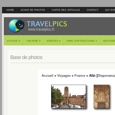
HOME
ACHAT DE PHOTOS
CARTE DES ARTICLES
CONTACT
QUI SO
»
»
»
»
VOYAGE
THEATRE
SORTIES
PARC D'ATTRACTIONS
HISTOIR
Base de photos
Accueil
»
Voyages
»
France
» Albi [
Diaporama