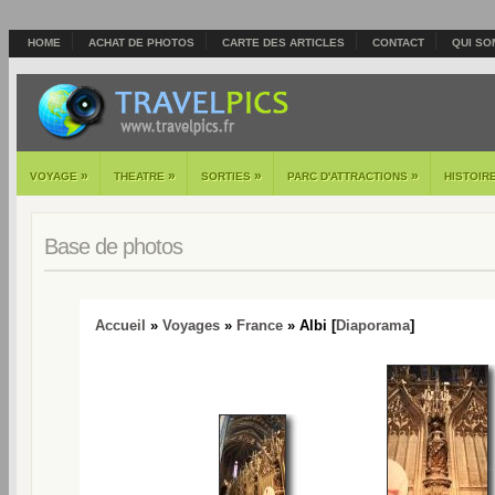
HOME
ACHAT DE PHOTOS
CARTE DES ARTICLES
CONTACT
QUI SO
»
»
»
»
VOYAGE
THEATRE
SORTIES
PARC D'ATTRACTIONS
HISTOIR
Base de photos
Accueil
»
Voyages
»
France
» Albi [
Diaporama
]