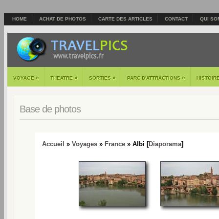
HOME
ACHAT DE PHOTOS
CARTE DES ARTICLES
CONTACT
QUI SO
»
»
»
»
VOYAGE
THEATRE
SORTIES
PARC D'ATTRACTIONS
HISTOIR
Base de photos
Accueil
»
Voyages
»
France
» Albi [
Diaporama
]