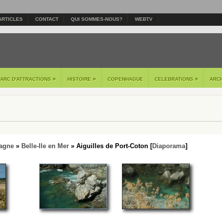
ARTICLES
CONTACT
QUI SOMMES-NOUS?
WEBTV
»
»
»
PARC D'ATTRACTIONS
HISTOIRE
COPENHAGUE
CELEBRATIONS
ARC
tagne
»
Belle-Ile en Mer
» Aiguilles de Port-Coton [
Diaporama
]