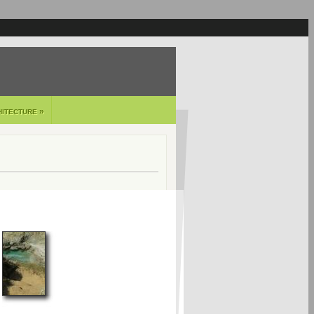
»
HITECTURE