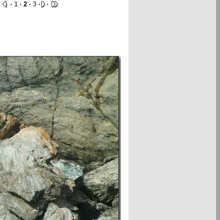
·
·
1
· 2 ·
3
·
·