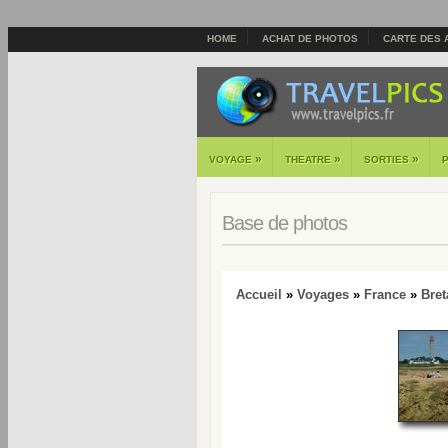
HOME
ACHAT DE PHOTOS
CARTE DES 
»
»
»
VOYAGE
THEATRE
SORTIES
Base de photos
Accueil
»
Voyages
»
France
»
Bre